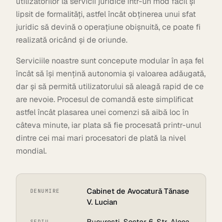
utilizatorilor la servicii juridice într-un mod facil și
lipsit de formalități, astfel încât obținerea unui sfat
juridic să devină o operațiune obișnuită, ce poate fi
realizată oricând și de oriunde.
Serviciile noastre sunt concepute modular în așa fel
încât să își mențină autonomia și valoarea adăugată,
dar și să permită utilizatorului să aleagă rapid de ce
are nevoie. Procesul de comandă este simplificat
astfel încât plasarea unei comenzi să aibă loc în
câteva minute, iar plata să fie procesată printr-unul
dintre cei mai mari procesatori de plată la nivel
mondial.
Cabinet de Avocatură Tănase
DENUMIRE
V. Lucian
București, Sector 6, Str. Aleea
SEDIU