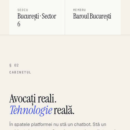
SEDIU
MEMBRU
București · Sector
Baroul București
6
§ 02
CABINETUL
Avocați reali.
Tehnologie
reală.
În spatele platformei nu stă un chatbot. Stă un