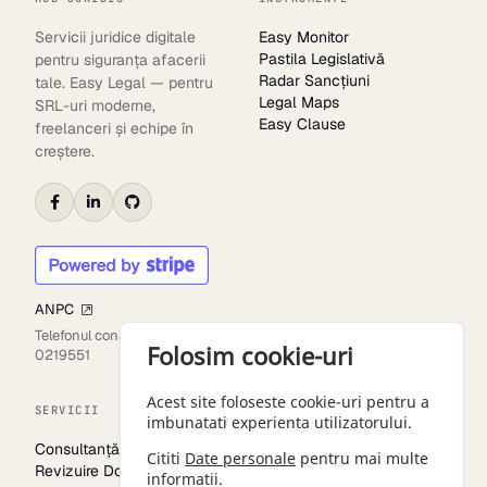
Servicii juridice digitale
Easy Monitor
Pastila Legislativă
pentru siguranța afacerii
Radar Sancțiuni
tale. Easy Legal — pentru
Legal Maps
SRL-uri moderne,
Easy Clause
freelanceri și echipe în
creștere.
ANPC
Telefonul consumatorului:
Folosim cookie-uri
0219551
Acest site foloseste cookie-uri pentru a
SERVICII
LEGAL
imbunatati experienta utilizatorului.
Consultanță Juridică
Termeni
Cititi
Date personale
pentru mai multe
Revizuire Documente
Date Personale
informatii.