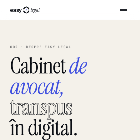
easy
legal
002 · DESPRE EASY LEGAL
Cabinet
de
avocat,
transpus
în digital.